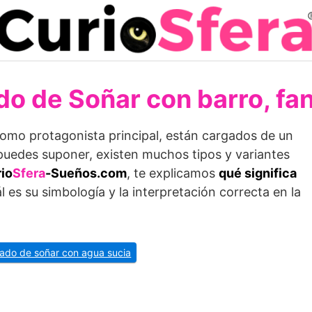
do de Soñar con barro, fa
como protagonista principal, están cargados de un
puedes suponer, existen muchos tipos y variantes
io
Sfera
-Sueños.com
, te explicamos
qué significa
l es su simbología y la interpretación correcta en la
icado de soñar con agua sucia