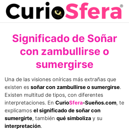
Saltar
al
contenido
Significado de Soñar
con zambullirse o
sumergirse
Una de las visiones oníricas más extrañas que
existen es
soñar con
zambullirse o sumergirse
.
Existen multitud de tipos, con diferentes
interpretaciones. En
Curio
Sfera
-Sueños.com
, te
explicamos
el significado de soñar con
sumergirte
, también
qué simboliza
y su
interpretación
.