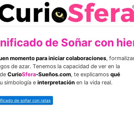
nificado de Soñar con hi
buen momento para iniciar colaboraciones
, formaliza
uegos de azar. Tenemos la capacidad de ver en la
sde
Curio
Sfera
-Sueños.com
, te explicamos
qué
 su simbología e
interpretación
en la vida real.
nificado de soñar con ratas