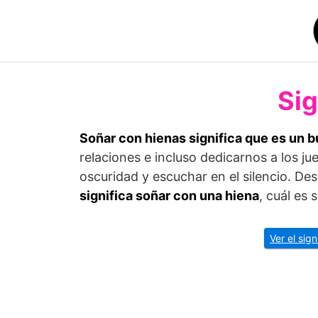
Saltar
al
contenido
Sig
Soñar con hienas significa que es un 
relaciones e incluso dedicarnos a los j
oscuridad y escuchar en el silencio. De
significa soñar con una hiena
, cuál es
Ver el sig