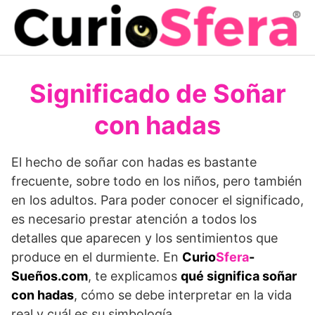
Saltar
al
contenido
Significado de Soñar
con hadas
El hecho de soñar con hadas es bastante
frecuente, sobre todo en los niños, pero también
en los adultos. Para poder conocer el significado,
es necesario prestar atención a todos los
detalles que aparecen y los sentimientos que
produce en el durmiente. En
Curio
Sfera
-
Sueños.com
, te explicamos
qué significa soñar
con hadas
, cómo se debe interpretar en la vida
real y cuál es su simbología.