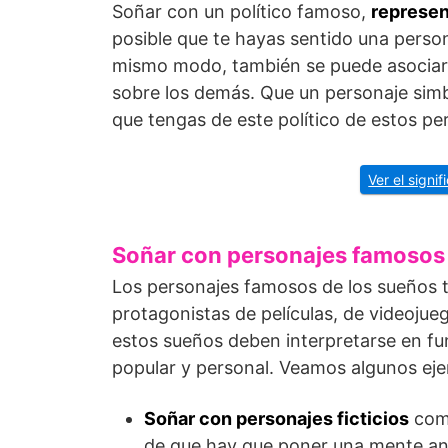
Soñar con un político famoso,
represen
posible que te hayas sentido una pers
mismo modo, también se puede asociar e
sobre los demás. Que un personaje sim
que tengas de este político de estos pe
Ver el signi
Soñar con personajes famosos f
Los personajes famosos de los sueños t
protagonistas de películas, de videojue
estos sueños deben interpretarse en fun
popular y personal. Veamos algunos ej
Soñar con personajes ficticios
como
de que hay que poner una mente analí