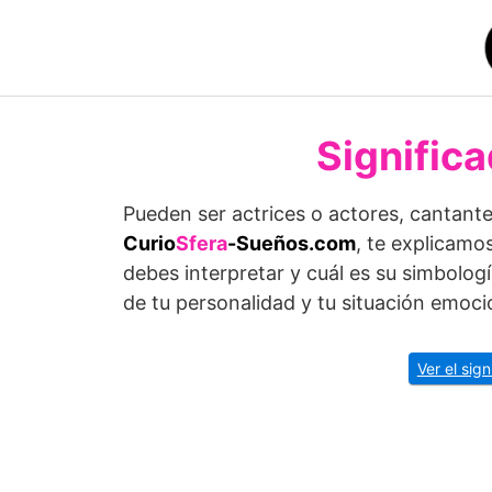
Saltar
al
contenido
Signific
Pueden ser actrices o actores, cantantes
Curio
Sfera
-Sueños.com
, te explicamo
debes interpretar y cuál es su simbolog
de tu personalidad y tu situación emocio
Ver el sig