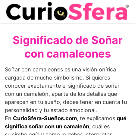
Saltar
al
contenido
Significado de Soñar
con camaleones
Soñar con camaleones es una visión onírica
cargada de mucho simbolismo. Si quieres
conocer exactamente el significado de soñar
con un camaleón, aparte de los detalles que
aparecen en tu sueño, debes tener en cuenta tu
personalidad y tu estado emocional.
En
Curio
Sfera
-Sueños.com
, te explicamos
qué
significa soñar con un camaleón
,
cuál es
su simbología y como lo debes interpretar.