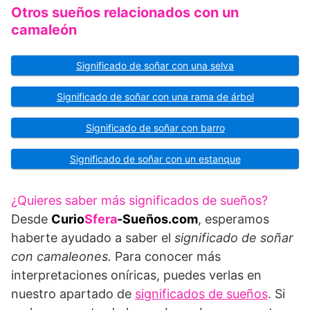
Otros sueños relacionados con un
camaleón
Significado de soñar con una selva
Significado de soñar con una rama de árbol
Significado de soñar con barro
Significado de soñar con un estanque
¿Quieres saber más significados de sueños?
Desde
Curio
Sfera
-Sueños.com
, esperamos
haberte ayudado a saber el
significado de soñar
con camaleones.
Para conocer más
interpretaciones oníricas, puedes verlas en
nuestro apartado de
significados de sueños
. Si