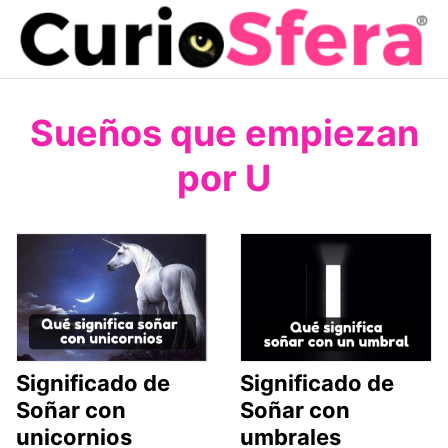
Saltar
al
contenido
Sueños que empiezan
por U
Significado de
Significado de
Soñar con
Soñar con
unicornios
umbrales