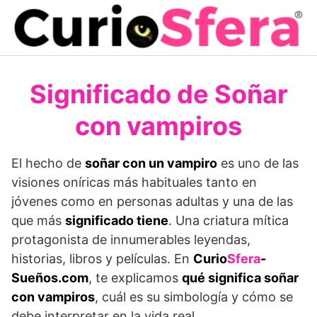
Saltar
al
contenido
Significado de Soñar
con vampiros
El hecho de
soñar con un vampiro
es uno de las
visiones oníricas más habituales tanto en
jóvenes como en personas adultas y una de las
que más
significado tiene
. Una criatura mítica
protagonista de innumerables leyendas,
historias, libros y películas. En
Curio
Sfera
-
Sueños.com
, te explicamos
qué significa soñar
con vampiros
, cuál es su simbología y cómo se
debe interpretar en la vida real.