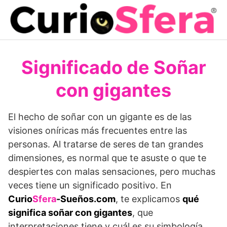
Saltar
al
contenido
Significado de Soñar
con gigantes
El hecho de soñar con un gigante es de las
visiones oníricas más frecuentes entre las
personas. Al tratarse de seres de tan grandes
dimensiones, es normal que te asuste o que te
despiertes con malas sensaciones, pero muchas
veces tiene un significado positivo. En
Curio
Sfera
-Sueños.com
, te explicamos
qué
significa soñar con gigantes
, que
interpretaciones tiene y cuál es su simbología.