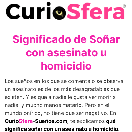
Saltar
al
contenido
Significado de Soñar
con asesinato u
homicidio
Los sueños en los que se comente o se observa
un asesinato es de los más desagradables que
existen. Y es que a nadie le gusta ver morir a
nadie, y mucho menos matarlo. Pero en el
mundo onírico, no tiene que ser negativo. En
Curio
Sfera
-Sueños.com
, te explicamos
qué
significa soñar con un asesinato u homicidio
.